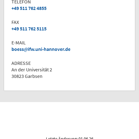
TELEFON
+49 511 762 4855
FAX
+49 511 762 5115
E-MAIL
boess
ifw.uni-hannover.de
ADRESSE
An der Universität 2
30823 Garbsen
Letzte Änderung: 01.06.26