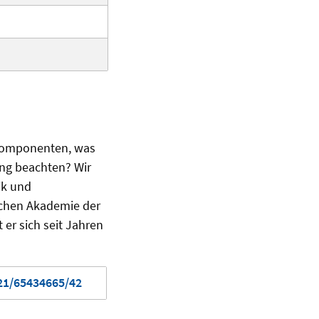
 Komponenten, was
ung beachten? Wir
ik und
schen Akademie der
er sich seit Jahren
021/65434665/42