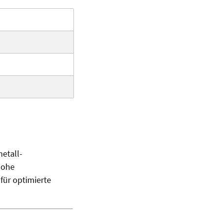
etall-
hohe
für optimierte