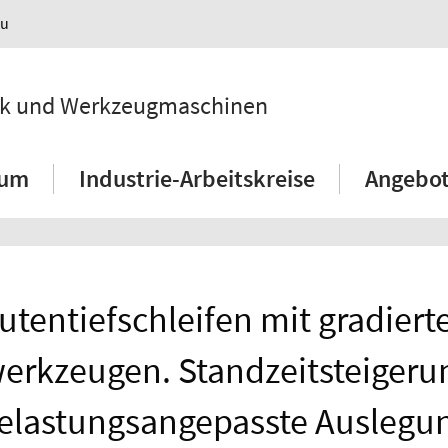
au
hnik und Werkzeugmaschinen
ium
Industrie-Arbeitskreise
Angebot
utentiefschleifen mit gradiert
werkzeugen. Standzeitsteigeru
elastungsangepasste Auslegu