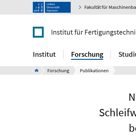
Fakultät für Maschinenb
Institut für Fertigungstec
Institut
Forschung
Stud
Forschung
Publikationen
N
Schleif
b