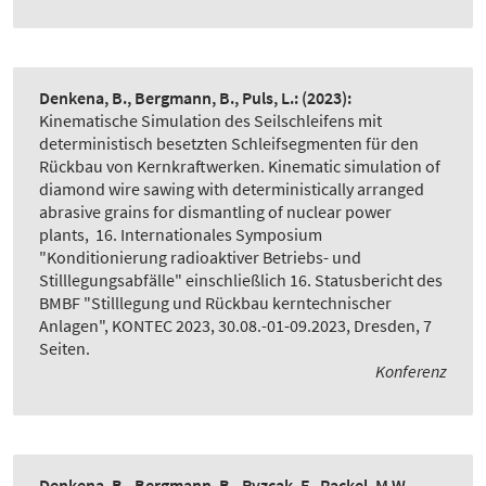
Denkena, B., Bergmann, B., Puls, L.:
(2023):
Kinematische Simulation des Seilschleifens mit
deterministisch besetzten Schleifsegmenten für den
Rückbau von Kernkraftwerken. Kinematic simulation of
diamond wire sawing with deterministically arranged
abrasive grains for dismantling of nuclear power
plants
,
16. Internationales Symposium
"Konditionierung radioaktiver Betriebs- und
Stilllegungsabfälle" einschließlich 16. Statusbericht des
BMBF "Stilllegung und Rückbau kerntechnischer
Anlagen", KONTEC 2023, 30.08.-01-09.2023, Dresden, 7
Seiten.
Konferenz
Denkena, B., Bergmann, B., Pyzcak, F., Rackel, M.W.,