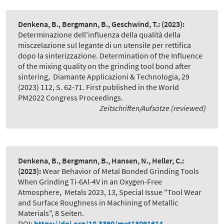
Denkena, B., Bergmann, B., Geschwind, T.:
(2023):
Determinazione dell'influenza della qualità della
misczelazione sul legante di un utensile per rettifica
dopo la sinterizzazione. Determination of the Influence
of the mixing quality on the grinding tool bond after
sintering
,
Diamante Applicazioni & Technologia, 29
(2023) 112, S. 62-71. First published in the World
PM2022 Congress Proceedings.
Zeitschriften/Aufsätze (reviewed)
Denkena, B., Bergmann, B., Hansen, N., Heller, C.:
(2023):
Wear Behavior of Metal Bonded Grinding Tools
When Grinding Ti-6Al-4V in an Oxygen-Free
Atmosphere
,
Metals 2023, 13, Special Issue "Tool Wear
and Surface Roughness in Machining of Metallic
Materials", 8 Seiten.
DOI:
https://doi.org/10.3390/met13091614