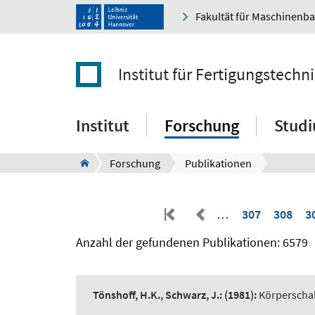
Fakultät für Maschinenb
Institut für Fertigungstec
Institut
Forschung
Stud
Forschung
Publikationen
…
307
308
3
Anzahl der gefundenen Publikationen: 6579
Tönshoff, H.K., Schwarz, J.:
(1981):
Körperschal