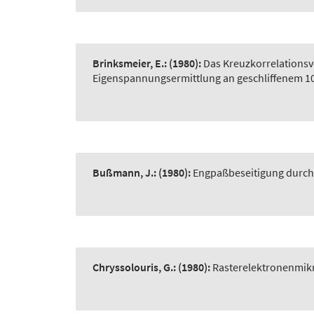
Brinksmeier, E.:
(1980):
Das Kreuzkorrelations
Eigenspannungsermittlung an geschliffenem 10
Bußmann, J.:
(1980):
Engpaßbeseitigung durch
Chryssolouris, G.:
(1980):
Rasterelektronenmik