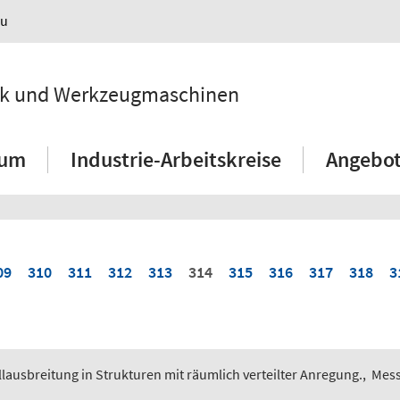
au
hnik und Werkzeugmaschinen
ium
Industrie-Arbeitskreise
Angebot
09
310
311
312
313
314
315
316
317
318
3
lausbreitung in Strukturen mit räumlich verteilter Anregung.
,
Mess