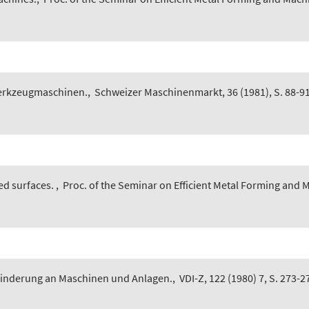
erkzeugmaschinen.
,
Schweizer Maschinenmarkt, 36 (1981), S. 88-91
ed surfaces.
,
Proc. of the Seminar on Efficient Metal Forming and M
nderung an Maschinen und Anlagen.
,
VDI-Z, 122 (1980) 7, S. 273-2