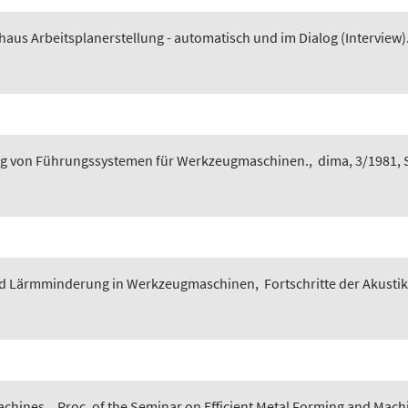
ehaus Arbeitsplanerstellung - automatisch und im Dialog (Interview)
g von Führungssystemen für Werkzeugmaschinen.
,
dima, 3/1981, S
d Lärmminderung in Werkzeugmaschinen
,
Fortschritte der Akustik
achines.
,
Proc. of the Seminar on Efficient Metal Forming and Machin