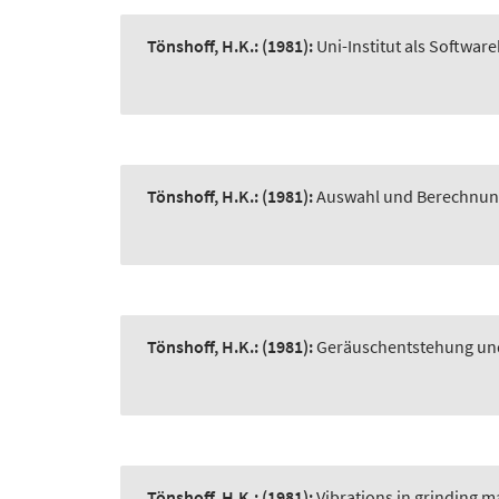
Tönshoff, H.K.:
(1981):
Uni-Institut als Softwar
Tönshoff, H.K.:
(1981):
Auswahl und Berechnun
Tönshoff, H.K.:
(1981):
Geräuschentstehung un
Tönshoff, H.K.:
(1981):
Vibrations in grinding m