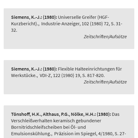
Siemens, K.-J.:
(1980):
Universelle Greifer (HGF-
Kurzbericht).
,
Industrie-Anzeiger, 102 (1980) 72, S. 31-
32.
Zeitschriften/Aufsätze
Siemens, K.-J.:
(1980):
Flexible Halteeinrichtungen für
Werkstücke.
,
VDI-Z, 122 (1980) 19, S. 817-820.
Zeitschriften/Aufsätze
Tönshoff, H.K., Althaus, P.G., Nölke, H.H.:
(1980):
Das
Verschleißverhalten keramisch gebundener
Bornitridschleifscheiben bei Öl- und
Emulsionskühlung.
,
Präzision im Spiegel, 4/1980, S. 27-