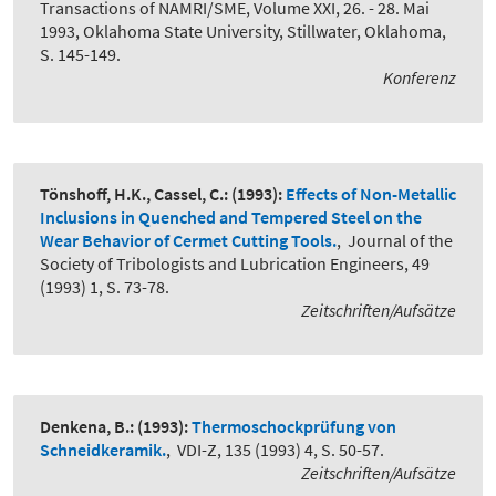
Transactions of NAMRI/SME, Volume XXI, 26. - 28. Mai
1993, Oklahoma State University, Stillwater, Oklahoma,
S. 145-149.
Konferenz
Tönshoff, H.K., Cassel, C.:
(1993):
Effects of Non-Metallic
Inclusions in Quenched and Tempered Steel on the
Wear Behavior of Cermet Cutting Tools.
,
Journal of the
Society of Tribologists and Lubrication Engineers, 49
(1993) 1, S. 73-78.
Zeitschriften/Aufsätze
Denkena, B.:
(1993):
Thermoschockprüfung von
Schneidkeramik.
,
VDI-Z, 135 (1993) 4, S. 50-57.
Zeitschriften/Aufsätze