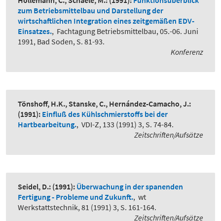
Hollemann, C., Schaele, M.:
(1991):
Funktionsüberblick
zum Betriebsmittelbau und Darstellung der
wirtschaftlichen Integration eines zeitgemäßen EDV-
Einsatzes.
,
Fachtagung Betriebsmittelbau, 05.-06. Juni
1991, Bad Soden, S. 81-93.
Konferenz
Tönshoff, H.K., Stanske, C., Hernández-Camacho, J.:
(1991):
Einfluß des Kühlschmierstoffs bei der
Hartbearbeitung.
,
VDI-Z, 133 (1991) 3, S. 74-84.
Zeitschriften/Aufsätze
Seidel, D.:
(1991):
Überwachung in der spanenden
Fertigung - Probleme und Zukunft.
,
wt
Werkstattstechnik, 81 (1991) 3, S. 161-164.
Zeitschriften/Aufsätze