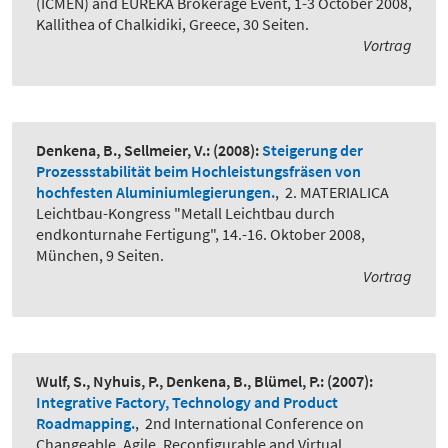
(ICMEN) and EUREKA Brokerage Event, 1-3 October 2008,
Kallithea of Chalkidiki, Greece, 30 Seiten.
Vortrag
Denkena, B., Sellmeier, V.:
(2008):
Steigerung der
Prozessstabilität beim Hochleistungsfräsen von
hochfesten Aluminiumlegierungen.
,
2. MATERIALICA
Leichtbau-Kongress "Metall Leichtbau durch
endkonturnahe Fertigung", 14.-16. Oktober 2008,
München, 9 Seiten.
Vortrag
Wulf, S., Nyhuis, P., Denkena, B., Blümel, P.:
(2007):
Integrative Factory, Technology and Product
Roadmapping.
,
2nd International Conference on
Changeable, Agile, Reconfigurable and Virtual