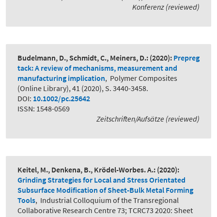
Konferenz (reviewed)
Budelmann, D., Schmidt, C., Meiners, D.:
(2020):
Prepreg
tack: A review of mechanisms, measurement and
manufacturing implication
,
Polymer Composites
(Online Library), 41 (2020), S. 3440-3458.
DOI:
10.1002/pc.25642
ISSN: 1548-0569
Zeitschriften/Aufsätze (reviewed)
Keitel, M., Denkena, B., Krödel-Worbes. A.:
(2020):
Grinding Strategies for Local and Stress Orientated
Subsurface Modification of Sheet-Bulk Metal Forming
Tools
,
Industrial Colloquium of the Transregional
Collaborative Research Centre 73; TCRC73 2020: Sheet