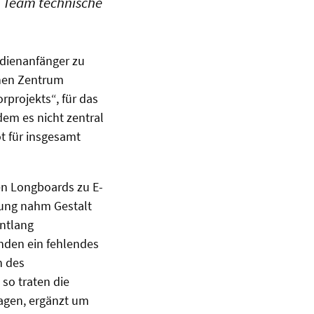
m Team technische
udienanfänger zu
chen Zentrum
projekts“, für das
dem es nicht zentral
t für insgesamt
en Longboards zu E-
ung nahm Gestalt
ntlang
enden ein fehlendes
n des
so traten die
agen, ergänzt um