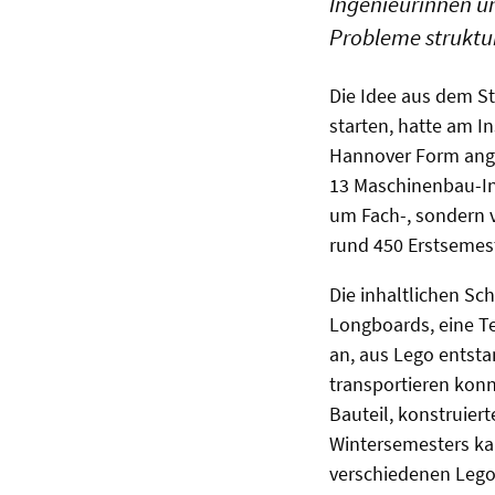
Ingenieurinnen un
Probleme struktur
Die Idee aus dem S
starten, hatte am 
Hannover Form ange
13 Maschinenbau-Ins
um Fach-, sondern 
rund 450 Erstsemes
Die inhaltlichen Sc
Longboards, eine T
an, aus Lego entst
transportieren konn
Bauteil, konstruiert
Wintersemesters kam
verschiedenen Lego