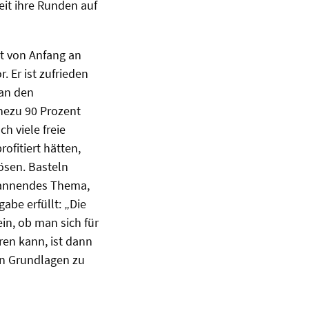
eit ihre Runden auf
kt von Anfang an
. Er ist zufrieden
 an den
ahezu 90 Prozent
h viele freie
fitiert hätten,
ösen. Basteln
spannendes Thema,
gabe erfüllt: „Die
in, ob man sich für
eren kann, ist dann
en Grundlagen zu