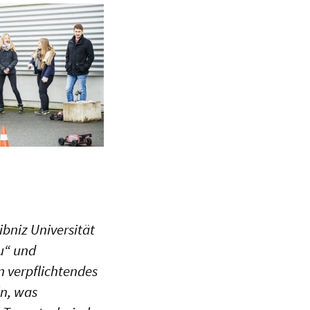
bniz Universität
u“ und
n verpflichtendes
ln, was