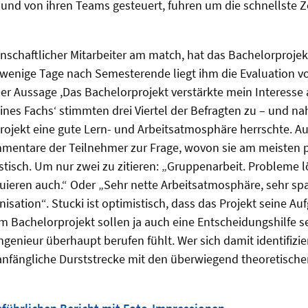
l und von ihren Teams gesteuert, fuhren um die schnellste Z
enschaftlicher Mitarbeiter am match, hat das Bachelorproje
 wenige Tage nach Semesterende liegt ihm die Evaluation vor
er Aussage ,Das Bachelorprojekt verstärkte mein Interesse
nes Fachs‘ stimmten drei Viertel der Befragten zu – und n
rojekt eine gute Lern- und Arbeitsatmosphäre herrschte. Auc
entare der Teilnehmer zur Frage, wovon sie am meisten pro
tisch. Um nur zwei zu zitieren: „Gruppenarbeit. Probleme l
uieren auch.“ Oder „Sehr nette Arbeitsatmosphäre, sehr 
nisation“. Stucki ist optimistisch, dass das Projekt seine Auf
 Bachelorprojekt sollen ja auch eine Entscheidungshilfe se
Ingenieur überhaupt berufen fühlt. Wer sich damit identifizi
 anfängliche Durststrecke mit den überwiegend theoretisch