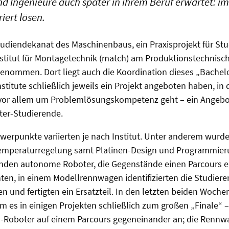
d Ingenieure auch später in ihrem Beruf erwartet: i
iert lösen.
tudiendekanat des Maschinenbaus, ein Praxisprojekt für St
Institut für Montagetechnik (match) am Produktionstechnis
nommen. Dort liegt auch die Koordination dieses „Bachelor
titute schließlich jeweils ein Projekt angeboten haben, in 
vor allem um Problemlösungskompetenz geht – ein Angebo
ter-Studierende.
hwerpunkte variierten je nach Institut. Unter anderem wurd
emperaturregelung samt Platinen-Design und Programmier
anden autonome Roboter, die Gegenstände einen Parcours e
ten, in einem Modellrennwagen identifizierten die Studier
en und fertigten ein Ersatzteil. In den letzten beiden Woche
 es in einigen Projekten schließlich zum großen „Finale“ – 
-Roboter auf einem Parcours gegeneinander an; die Rennw