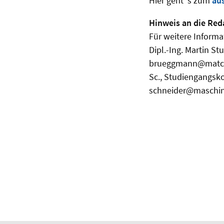
Hier geht''s zum
au
Hinweis an die Red
Für weitere Informa
Dipl.-Ing. Martin S
brueggmann@match.u
Sc., Studiengangsko
schneider@maschine