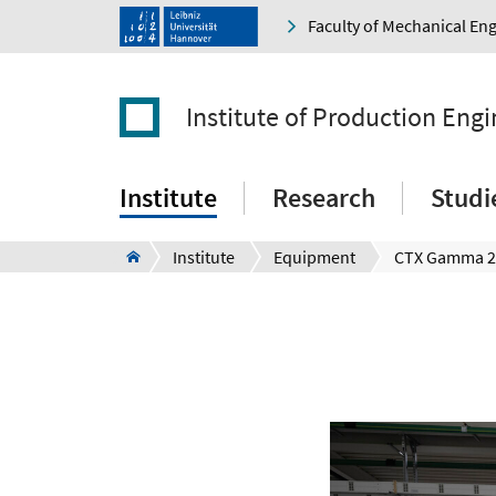
Faculty of Mechanical En
Institute of Production Eng
Institute
Research
Studi
Institute
Equipment
CTX Gamma 2